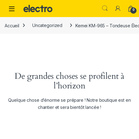
Skip to navigation
Skip to content
0
Accueil
Uncategorized
Kemei KM-965 – Tondeuse Élect
De grandes choses se profilent à
l’horizon
Quelque chose d’énorme se prépare ! Notre boutique est en
chantier et sera bientôt lancée !